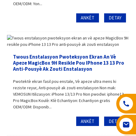
OEM/ODM: Yon...
ANKÈT
DETAY
Twous Enstalasyon Pwoteksyon Ekran An Vè
Apeze MagicBox 9H Resikle Pou IPhone 13 13 Pro
Anti-Pousyè Ak Zouti Enstalasyon
Pwotektè ekran fasil pou enstale, Vè apeze ultra mens ki
reziste reyur, Anti-pousyè ak zouti enstalasyon Non mak:
VEMOSUN Itilizasyon: iPhone 13/13 Pro Non pwodwi: iphone13
Pro MagicBox Koulè: Klè Echantiyon: Echantiyon gratis
OEM/ODM: Disponib...
ANKÈT
DETAY