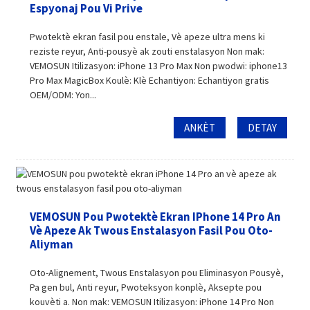
Espyonaj Pou Vi Prive
Pwotektè ekran fasil pou enstale, Vè apeze ultra mens ki
reziste reyur, Anti-pousyè ak zouti enstalasyon Non mak:
VEMOSUN Itilizasyon: iPhone 13 Pro Max Non pwodwi: iphone13
Pro Max MagicBox Koulè: Klè Echantiyon: Echantiyon gratis
OEM/ODM: Yon...
ANKÈT
DETAY
VEMOSUN Pou Pwotektè Ekran IPhone 14 Pro An
Vè Apeze Ak Twous Enstalasyon Fasil Pou Oto-
Aliyman
Oto-Alignement, Twous Enstalasyon pou Eliminasyon Pousyè,
Pa gen bul, Anti reyur, Pwoteksyon konplè, Aksepte pou
kouvèti a. Non mak: VEMOSUN Itilizasyon: iPhone 14 Pro Non