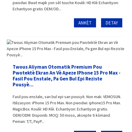
pwodwi: Bwat majik yon sèl touche Koulè: HD Klè Echantiyon:
Echantiyon gratis OEM/OD...
ANKÈT
DETAY
Twous Aliyman Otomatik Premium Pou
Pwotektè Ekran An Vè Apeze IPhone 15 Pro Max -
Fasil Pou Enstale, Pa Gen Bul Epi Reziste
Pousyè...
Fasil pou enstale, san bul epi san pousyè. Non mak: VEMOSUN.
Itilizasyon: iPhone 15 Pro Max. Non pwodwi: iphone15 Pro Max.
MagicBox. Koulè: HD Klè. Echantiyon: Echantiyon gratis.
OEM/ODM: Disponib. MOQ: 50 moso, aksepte ti kòmand.
Peman: T/T, PayP...