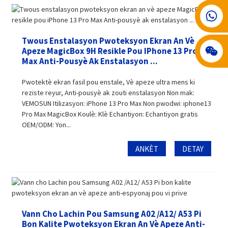
008617602075192
Twous Enstalasyon Pwoteksyon Ekran An Vè
Apeze MagicBox 9H Resikle Pou IPhone 13 Pro
Max Anti-Pousyè Ak Enstalasyon ...
Pwotektè ekran fasil pou enstale, Vè apeze ultra mens ki
reziste reyur, Anti-pousyè ak zouti enstalasyon Non mak:
VEMOSUN Itilizasyon: iPhone 13 Pro Max Non pwodwi: iphone13
Pro Max MagicBox Koulè: Klè Echantiyon: Echantiyon gratis
OEM/ODM: Yon...
ANKÈT
DETAY
Vann Cho Lachin Pou Samsung A02 /A12/ A53 Pi
Bon Kalite Pwoteksyon Ekran An Vè Apeze Anti-