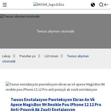
Twous aliyman otomatik
Lakay
Pwodwi yo
Lòt moun
Twous aliyman
otomatik
Twous Enstalasyon Pwoteksyon Ekran An Vè
Apeze MagicBox 9H Resikle Pou IPhone 12 12 Pro
Anti-Pousyè Ak Zouti Enstalasyon