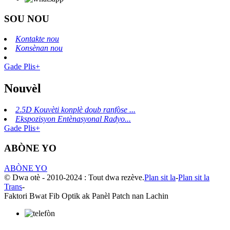
SOU NOU
Kontakte nou
Konsènan nou
Gade Plis+
Nouvèl
2.5D Kouvèti konplè doub ranfòse ...
Ekspozisyon Entènasyonal Radyo...
Gade Plis+
ABÒNE YO
ABÒNE YO
© Dwa otè - 2010-2024 : Tout dwa rezève.
Plan sit la
-
Plan sit la
Trans
-
Faktori Bwat Fib Optik ak Panèl Patch nan Lachin