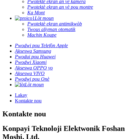
Pwotektè ekran an vè kamera
Pwotektè ekran an vè pou montre
Ka Mont
Lòt moun
Pwotektè ekran antimikwòb
Twous aliyman otomatik
Machin Koupe
Pwodwi pou Telefòn Apple
Akseswa Samsung
Pwodui pou Huawei
Pwodwi Xiaomi
Akseswa OPPO yo
Akseswa VIVO
Pwodwi pou Onè
Lòt moun
Lakay
Kontakte nou
Kontakte nou
Konpayi Teknoloji Elektwonik Foshan
Moshi, Ltd.