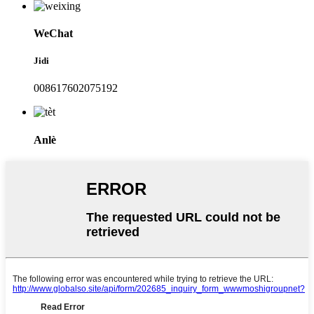
WeChat
Jidi
008617602075192
Anlè