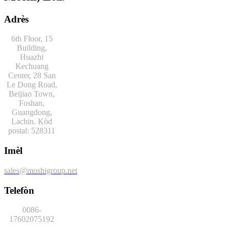
Adrès
6th Floor, 15
Building,
Huazhi
Kechuang
Center, 28 San
Le Dong Road,
Beijiao Town,
Foshan,
Guangdong,
Lachin. Kòd
postal: 528311
Imèl
sales@moshigroup.net
Telefòn
0086-
17602075192