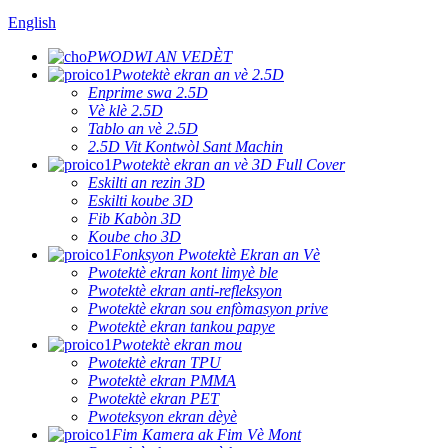
English
PWODWI AN VEDÈT
Pwotektè ekran an vè 2.5D
Enprime swa 2.5D
Vè klè 2.5D
Tablo an vè 2.5D
2.5D Vit Kontwòl Sant Machin
Pwotektè ekran an vè 3D Full Cover
Eskilti an rezin 3D
Eskilti koube 3D
Fib Kabòn 3D
Koube cho 3D
Fonksyon Pwotektè Ekran an Vè
Pwotektè ekran kont limyè ble
Pwotektè ekran anti-refleksyon
Pwotektè ekran sou enfòmasyon prive
Pwotektè ekran tankou papye
Pwotektè ekran mou
Pwotektè ekran TPU
Pwotektè ekran PMMA
Pwotektè ekran PET
Pwoteksyon ekran dèyè
Fim Kamera ak Fim Vè Mont