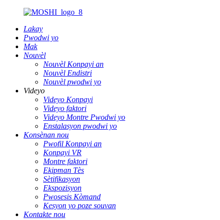
Lakay
Pwodwi yo
Mak
Nouvèl
Nouvèl Konpayi an
Nouvèl Endistri
Nouvèl pwodwi yo
Videyo
Videyo Konpayi
Videyo faktori
Videyo Montre Pwodwi yo
Enstalasyon pwodwi yo
Konsènan nou
Pwofil Konpayi an
Konpayi VR
Montre faktori
Ekipman Tès
Sètifikasyon
Ekspozisyon
Pwosesis Kòmand
Kesyon yo poze souvan
Kontakte nou