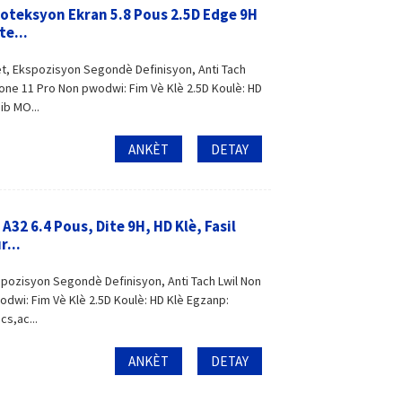
oteksyon Ekran 5.8 Pous 2.5D Edge 9H
te...
t, Ekspozisyon Segondè Definisyon, Anti Tach
hone 11 Pro Non pwodwi: Fim Vè Klè 2.5D Koulè: HD
ib MO...
ANKÈT
DETAY
2 6.4 Pous, Dite 9H, HD Klè, Fasil
r...
spozisyon Segondè Definisyon, Anti Tach Lwil Non
dwi: Fim Vè Klè 2.5D Koulè: HD Klè Egzanp:
s,ac...
ANKÈT
DETAY