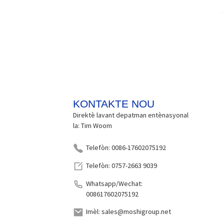
KONTAKTE NOU
Direktè lavant depatman entènasyonal
la: Tim Woom
Telefòn: 0086-17602075192
Telefòn: 0757-2663 9039
Whatsapp/Wechat:
008617602075192
Imèl: sales@moshigroup.net