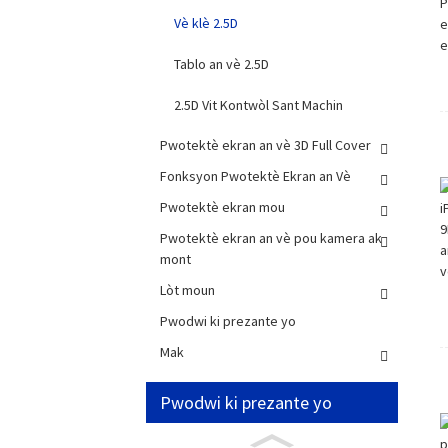
Vè klè 2.5D
Tablo an vè 2.5D
2.5D Vit Kontwòl Sant Machin
Pwotektè ekran an vè 3D Full Cover
Fonksyon Pwotektè Ekran an Vè
Pwotektè ekran mou
Pwotektè ekran an vè pou kamera ak
mont
Lòt moun
Pwodwi ki prezante yo
Mak
Pwodwi ki prezante yo