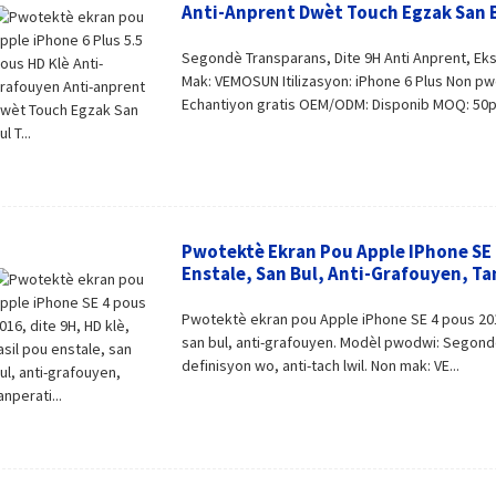
Anti-Anprent Dwèt Touch Egzak San Bu
Segondè Transparans, Dite 9H Anti Anprent, Ek
Mak: VEMOSUN Itilizasyon: iPhone 6 Plus Non pwo
Echantiyon gratis OEM/ODM: Disponib MOQ: 50pc
Pwotektè Ekran Pou Apple IPhone SE 4
Enstale, San Bul, Anti-Grafouyen, Tan
Pwotektè ekran pou Apple iPhone SE 4 pous 2016
san bul, anti-grafouyen. Modèl pwodwi: Segondè
definisyon wo, anti-tach lwil. Non mak: VE...