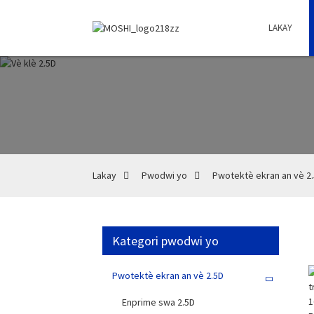
LAKAY
Lakay
Pwodwi yo
Pwotektè ekran an vè 2
Kategori pwodwi yo
Pwotektè ekran an vè 2.5D
Enprime swa 2.5D