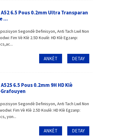
A52 6.5 Pous 0.2mm Ultra Transparan
 ...
spozisyon Segondè Definisyon, Anti Tach Lwil Non
dwi: Fim Vè Klè 2.5D Koulè: HD Klè Egzanp:
s,ac...
ANKÈT
DETAY
A52S 6.5 Pous 0.2mm 9H HD Klè
i-Grafouyen
spozisyon Segondè Definisyon, Anti Tach Lwil Non
odwi: Fim Vè Klè 2.5D Koulè: HD Klè Egzanp:
s, yon...
ANKÈT
DETAY