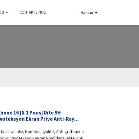
OU
KONTAKTE NOU
Haitian
one 16 [6.1 Pous] Dite 9H
oteksyon Ekran Prive Anti-Ray...
tach lwil oliv, Konfidansyalite, Anti-grafouyen
odwi: Pwoteksyon ekran konfidansyalite 2.5D