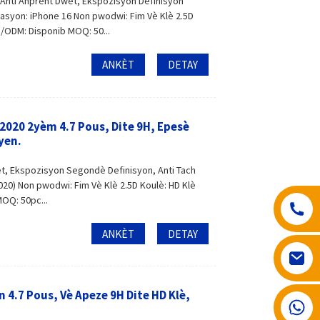
 Anti Anprent Dwèt, Ekspozisyon Definisyon
zasyon: iPhone 16 Non pwodwi: Fim Vè Klè 2.5D
M/ODM: Disponib MOQ: 50...
ANKÈT
DETAY
2020 2yèm 4.7 Pous, Dite 9H, Epesè
yen.
t, Ekspozisyon Segondè Definisyon, Anti Tach
020) Non pwodwi: Fim Vè Klè 2.5D Koulè: HD Klè
OQ: 50pc...
ANKÈT
DETAY
4.7 Pous, Vè Apeze 9H Dite HD Klè,
008617602075192