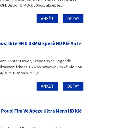
ODM: Disponib MOQ: 50pcs, aksepte...
ANKÈT
DETAY
us] Dite 9H 0.33MM Epesè HD Klè Anti-
, Anti Anprent Dwèt, Ekspozisyon Segondè
ilizasyon: iPhone 16. Non pwodwi: Fim Vè Klè 2.5D.
EM/ODM: Disponib. MOQ: ...
ANKÈT
DETAY
 Pous] Fim Vè Apeze Ultra Mens HD Klè