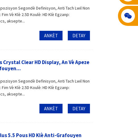
spozisyon Segondè Definisyon, Anti Tach Lwil Non
 Fim Vè Klè 2.5D Koulè: HD Klè Egzanp:
s, aksepte...
ANKÈT
DETAY
 Crystal Clear HD Display, An Vè Apeze
fouyen...
spozisyon Segondè Definisyon, Anti Tach Lwil Non
 Fim Vè Klè 2.5D Koulè: HD Klè Egzanp:
s, aksepte...
ANKÈT
DETAY
lus 5.5 Pous HD Klè Anti-Grafouyen