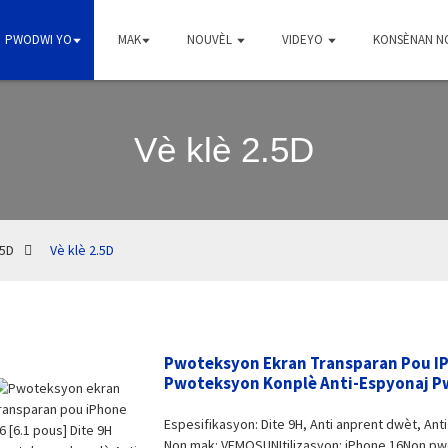
PWODWI YO
MAK
NOUVÈL
VIDEYO
KONSÈNAN N
Vè klè 2.5D
.5D
Vè klè 2.5D
Pwoteksyon Ekran Transparan Pou IPh
Pwoteksyon Konplè Anti-Espyonaj Pw
Espesifikasyon: Dite 9H, Anti anprent dwèt, Anti 
Non mak: VEMOSUNItilizasyon: iPhone 16Non pw