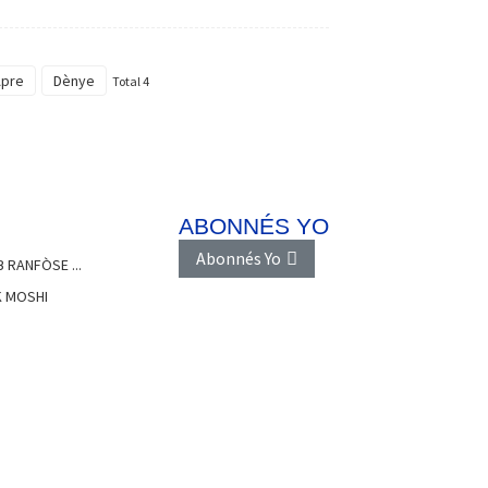
Apre
Dènye
Total 4
ABONNÉS YO
Abonnés Yo
 RANFÒSE ...
K MOSHI