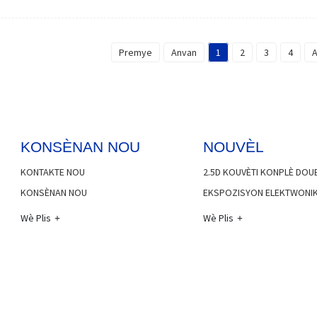
Premye
Anvan
1
2
3
4
KONSÈNAN NOU
NOUVÈL
KONTAKTE NOU
2.5D KOUVÈTI KONPLÈ DOUB
KONSÈNAN NOU
EKSPOZISYON ELEKTWONI
Wè Plis
Wè Plis