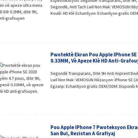
Espesifikasyon: Segondè Transparans, Dite 9H,
Segondè, Anti Tach Lwil Non Mak: VEMOSUN Itili
Koulè: HD Klè Echantiyon: Echantiyon gratis OE
Pwotektè Ekran Pou Apple IPhone SE 
0.33MM, Vè Apeze Klè HD Anti-Grafou
Segondè Transparans, Dite 9H Anti Anprent Dwè
Lwil Non Mak: VEMOSUN Itilizasyon: iPhone SE (2
Egzanp: Echantiyon gratis OEM/ODM: Disponib M
Pou Apple IPhone 7 Pwoteksyon Ekran 
San Bul, Rezistan A Grafiyaj