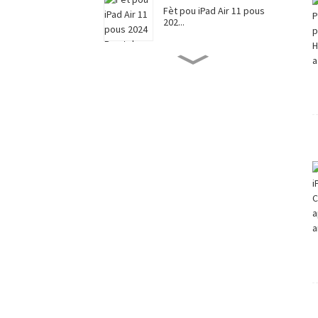
Fèt pou iPad Air 11 pous
202...
Pwotektè ekran pou iPad
Pro 13-...
Pwotektè ekran pou iPad
Pro 11-...
Pwotektè ekran tankou
papye pou i...
Pwotektè ekran tankou
papye pou i...