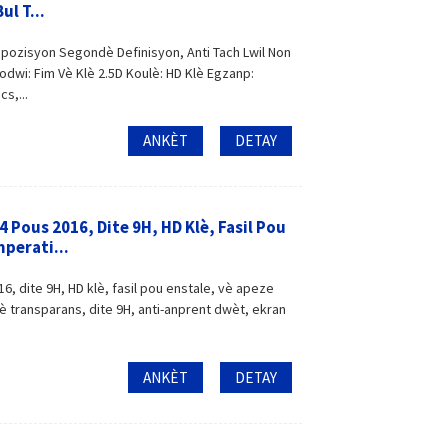
l T...
spozisyon Segondè Definisyon, Anti Tach Lwil Non
dwi: Fim Vè Klè 2.5D Koulè: HD Klè Egzanp:
s,...
ANKÈT
DETAY
 Pous 2016, Dite 9H, HD Klè, Fasil Pou
perati...
, dite 9H, HD klè, fasil pou enstale, vè apeze
 transparans, dite 9H, anti-anprent dwèt, ekran
ANKÈT
DETAY