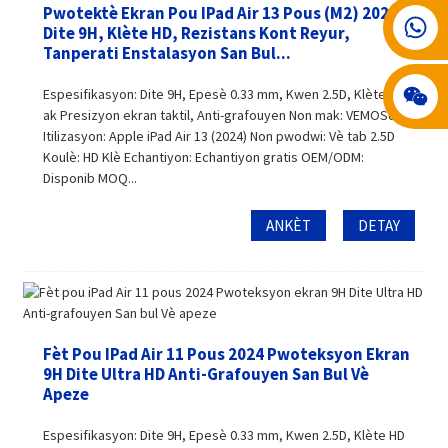
Pwotektè Ekran Pou IPad Air 13 Pous (M2) 2024,
008617602075192
Dite 9H, Klète HD, Rezistans Kont Reyur,
Tanperati Enstalasyon San Bul...
Espesifikasyon: Dite 9H, Epesè 0.33 mm, Kwen 2.5D, Klète HD
ak Presizyon ekran taktil, Anti-grafouyen Non mak: VEMOSUN
Itilizasyon: Apple iPad Air 13 (2024) Non pwodwi: Vè tab 2.5D
Koulè: HD Klè Echantiyon: Echantiyon gratis OEM/ODM:
Disponib MOQ...
ANKÈT
DETAY
Fèt Pou IPad Air 11 Pous 2024 Pwoteksyon Ekran
9H Dite Ultra HD Anti-Grafouyen San Bul Vè
Apeze
Espesifikasyon: Dite 9H, Epesè 0.33 mm, Kwen 2.5D, Klète HD