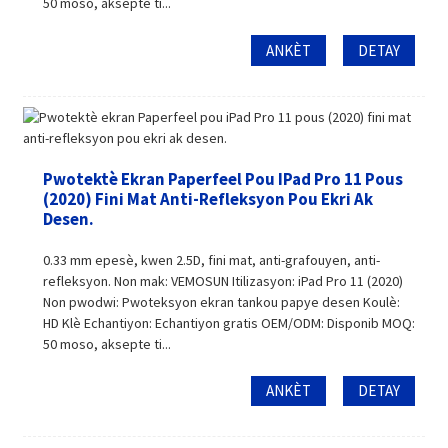
50 moso, aksepte ti...
ANKÈT
DETAY
Pwotektè Ekran Paperfeel Pou IPad Pro 11 Pous
(2020) Fini Mat Anti-Refleksyon Pou Ekri Ak
Desen.
0.33 mm epesè, kwen 2.5D, fini mat, anti-grafouyen, anti-
refleksyon. Non mak: VEMOSUN Itilizasyon: iPad Pro 11 (2020)
Non pwodwi: Pwoteksyon ekran tankou papye desen Koulè:
HD Klè Echantiyon: Echantiyon gratis OEM/ODM: Disponib MOQ:
50 moso, aksepte ti...
ANKÈT
DETAY