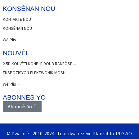
KONSÈNAN NOU
KONTAKTE NOU
KONSÈNAN NOU
Wè Plis
NOUVÈL
2.5D KOUVÈTI KONPLÈ DOUB RANFÒSE ...
EKSPOZISYON ELEKTWONIK MOSHI
Wè Plis
ABONNÉS YO
Abonnés Yo
© Dwa otè - 2010-2024 : Tout dwa rezève.
Plan sit la
-
PI GWO