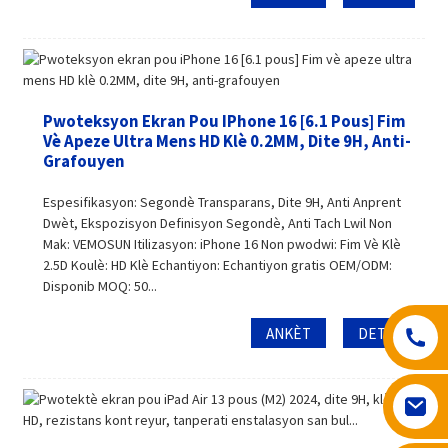
Pwoteksyon Ekran Pou IPhone 16 [6.1 Pous] Fim
Vè Apeze Ultra Mens HD Klè 0.2MM, Dite 9H, Anti-
Grafouyen
Espesifikasyon: Segondè Transparans, Dite 9H, Anti Anprent
Dwèt, Ekspozisyon Definisyon Segondè, Anti Tach Lwil Non
Mak: VEMOSUN Itilizasyon: iPhone 16 Non pwodwi: Fim Vè Klè
2.5D Koulè: HD Klè Echantiyon: Echantiyon gratis OEM/ODM:
Disponib MOQ: 50...
ANKÈT
DETAY