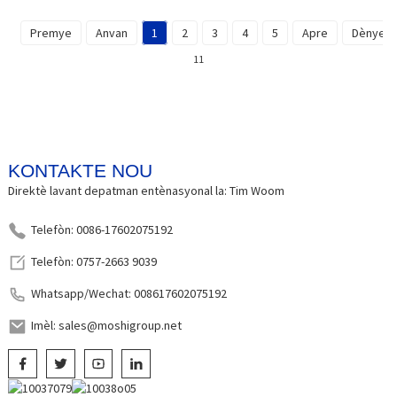
Premye
Anvan
1
2
3
4
5
Apre
Dènye
11
KONTAKTE NOU
Direktè lavant depatman entènasyonal la: Tim Woom
Telefòn: 0086-17602075192
Telefòn: 0757-2663 9039
Whatsapp/Wechat: 008617602075192
Imèl: sales@moshigroup.net