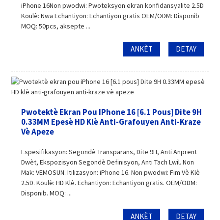
iPhone 16Non pwodwi: Pwoteksyon ekran konfidansyalite 2.5D
Koulè: Nwa Echantiyon: Echantiyon gratis OEM/ODM: Disponib
MOQ: 50pcs, aksepte ...
ANKÈT
DETAY
Pwotektè Ekran Pou IPhone 16 [6.1 Pous] Dite 9H
0.33MM Epesè HD Klè Anti-Grafouyen Anti-Kraze
Vè Apeze
Espesifikasyon: Segondè Transparans, Dite 9H, Anti Anprent
Dwèt, Ekspozisyon Segondè Definisyon, Anti Tach Lwil. Non
Mak: VEMOSUN. Itilizasyon: iPhone 16. Non pwodwi: Fim Vè Klè
2.5D. Koulè: HD Klè. Echantiyon: Echantiyon gratis. OEM/ODM:
Disponib. MOQ: ...
ANKÈT
DETAY