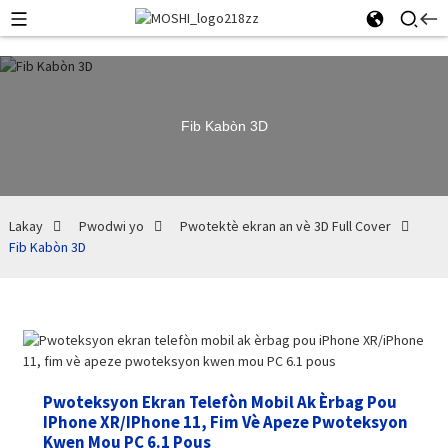
Fib Kabòn 3D
Lakay
Pwodwi yo
Pwotektè ekran an vè 3D Full Cover
Fib Kabòn 3D
Pwoteksyon Ekran Telefòn Mobil Ak Èrbag Pou
IPhone XR/iPhone 11, Fim Vè Apeze Pwoteksyon
Kwen Mou PC 6.1 Pous