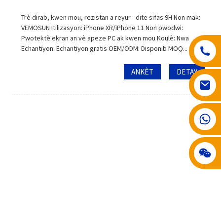
Trè dirab, kwen mou, rezistan a reyur - dite sifas 9H Non mak:
VEMOSUN Itilizasyon: iPhone XR/iPhone 11 Non pwodwi:
Pwotektè ekran an vè apeze PC ak kwen mou Koulè: Nwa
Echantiyon: Echantiyon gratis OEM/ODM: Disponib MOQ...
ANKÈT
DETAY
008617602075192